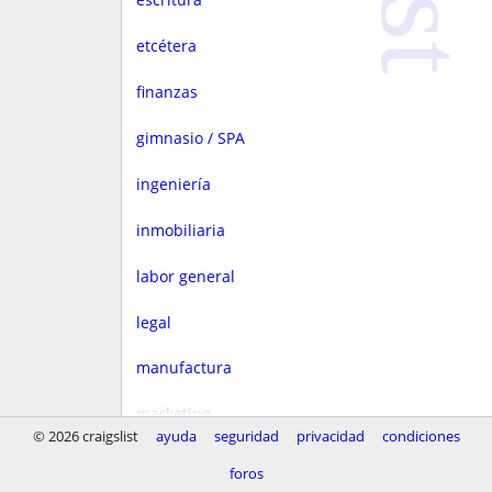
etcétera
finanzas
gimnasio / SPA
ingeniería
inmobiliaria
labor general
legal
manufactura
marketing
© 2026 craigslist
ayuda
seguridad
privacidad
condiciones
medios
foros