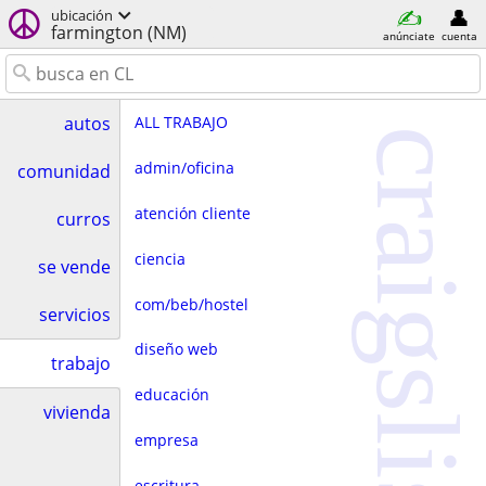
ubicación
farmington (NM)
anúnciate
cuenta
ALL TRABAJO
autos
craigslist
admin/oficina
comunidad
atención cliente
curros
ciencia
se vende
com/beb/hostel
servicios
diseño web
trabajo
educación
vivienda
empresa
escritura