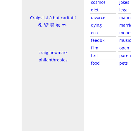
cosmos
jokes
diet
legal
divorce
mann
Craigslist à but caritatif
🌎🐮🐷🐔🐟
dying
marri
eco
mone
feedbk
musi
film
open
craig newmark
fixit
paren
philanthropies
food
pets