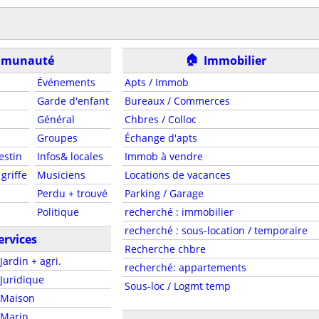
🏠
munauté
Immobilier
Événements
Apts / Immob
Garde d'enfant
Bureaux / Commerces
Général
Chbres / Colloc
Groupes
Échange d'apts
estin
Infos& locales
Immob à vendre
griffe
Musiciens
Locations de vacances
Perdu + trouvé
Parking / Garage
Politique
recherché : immobilier
recherché : sous-location / temporaire
ervices
Recherche chbre
Jardin + agri.
recherché: appartements
Juridique
Sous-loc / Logmt temp
Maison
Marin