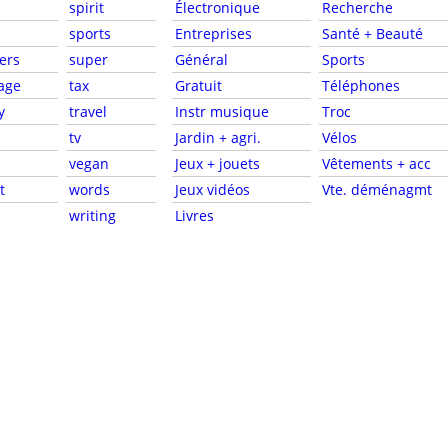
spirit
Électronique
Recherche
sports
Entreprises
Santé + Beauté
ers
super
Général
Sports
age
tax
Gratuit
Téléphones
y
travel
Instr musique
Troc
c
tv
Jardin + agri.
Vélos
vegan
Jeux + jouets
Vêtements + acc
t
words
Jeux vidéos
Vte. déménagmt
writing
Livres