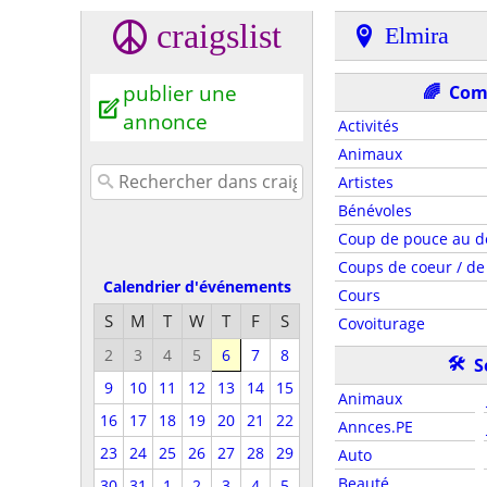
craigslist
Elmira
publier une
🌈
Com
annonce
Activités
Animaux
Artistes
Bénévoles
Coup de pouce au d
Coups de coeur / de 
Calendrier d'événements
Cours
S
M
T
W
T
F
S
Covoiturage
2
3
4
5
6
7
8
🛠
S
9
10
11
12
13
14
15
Animaux
16
17
18
19
20
21
22
Annces.PE
23
24
25
26
27
28
29
Auto
Beauté
30
31
1
2
3
4
5