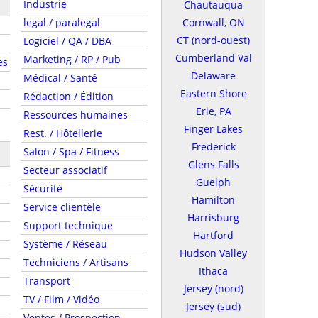
Industrie
Chautauqua
legal / paralegal
Cornwall, ON
CT (nord-ouest)
Logiciel / QA / DBA
Cumberland Val
Marketing / RP / Pub
es
Delaware
Médical / Santé
Eastern Shore
Rédaction / Édition
Erie, PA
Ressources humaines
Finger Lakes
Rest. / Hôtellerie
Frederick
Salon / Spa / Fitness
Glens Falls
Secteur associatif
Guelph
Sécurité
Hamilton
Service clientèle
Harrisburg
Support technique
Hartford
Système / Réseau
Hudson Valley
Techniciens / Artisans
Ithaca
Transport
Jersey (nord)
TV / Film / Vidéo
Jersey (sud)
Ventes / Prospection