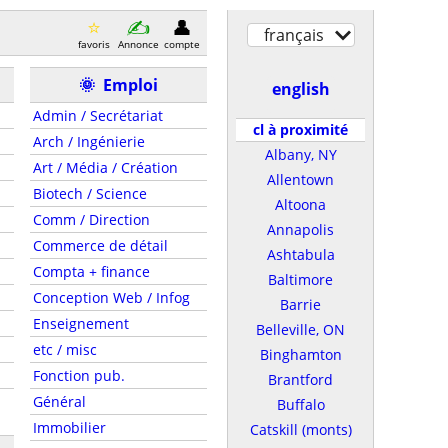
français
favoris
Annonce
compte
🌞
Emploi
english
Admin / Secrétariat
cl à proximité
Arch / Ingénierie
Albany, NY
Art / Média / Création
Allentown
Biotech / Science
Altoona
Comm / Direction
Annapolis
Commerce de détail
Ashtabula
Compta + finance
Baltimore
Conception Web / Infog
Barrie
Enseignement
Belleville, ON
etc / misc
Binghamton
Fonction pub.
Brantford
Général
Buffalo
Immobilier
Catskill (monts)