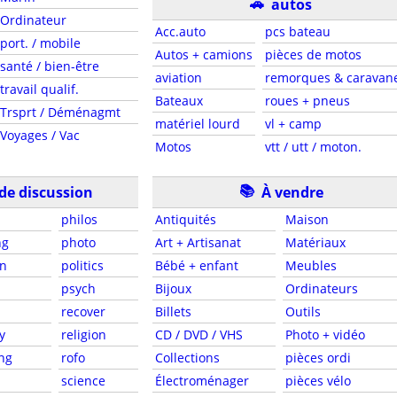
🚗
autos
Ordinateur
Acc.auto
pcs bateau
port. / mobile
Autos + camions
pièces de motos
santé / bien-être
aviation
remorques & caravan
travail qualif.
Bateaux
roues + pneus
Trsprt / Déménagmt
matériel lourd
vl + camp
Voyages / Vac
Motos
vtt / utt / moton.
📚
de discussion
À vendre
l
philos
Antiquités
Maison
ng
photo
Art + Artisanat
Matériaux
en
politics
Bébé + enfant
Meubles
psych
Bijoux
Ordinateurs
recover
Billets
Outils
y
religion
CD / DVD / VHS
Photo + vidéo
ng
rofo
Collections
pièces ordi
science
Électroménager
pièces vélo