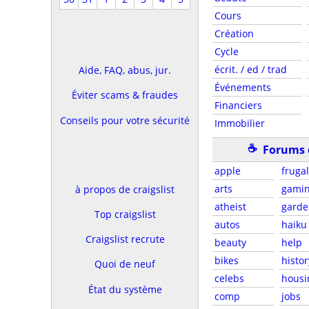
Cours
Création
Cycle
écrit. / ed / trad
Aide, FAQ, abus, jur.
Événements
Éviter scams & fraudes
Financiers
Conseils pour votre sécurité
Immobilier
☕
Forums 
apple
fruga
arts
gami
à propos de craigslist
atheist
gard
Top craigslist
autos
haiku
Craigslist recrute
beauty
help
bikes
histor
Quoi de neuf
celebs
housi
État du système
comp
jobs