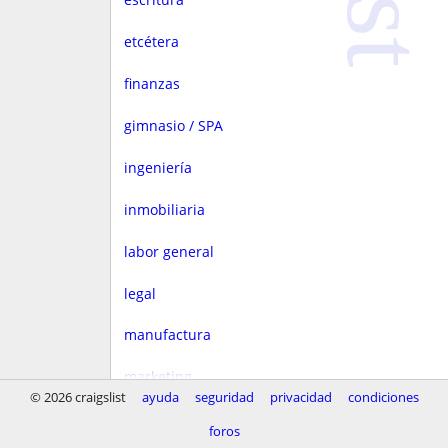
etcétera
finanzas
gimnasio / SPA
ingeniería
inmobiliaria
labor general
legal
manufactura
marketing
© 2026 craigslist
ayuda
seguridad
privacidad
condiciones
medios
foros