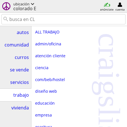
ubicación
colorado E
anúnciate
cuenta
ALL TRABAJO
autos
craigslist
admin/oficina
comunidad
atención cliente
curros
ciencia
se vende
com/beb/hostel
servicios
diseño web
trabajo
educación
vivienda
empresa
escritura