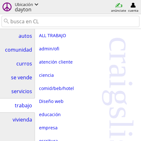
Ubicación
dayton
anúnciate
cuenta
ALL TRABAJO
autos
craigslist
admin/ofi
comunidad
atención cliente
curros
ciencia
se vende
comid/beb/hotel
servicios
Diseño web
trabajo
educación
vivienda
empresa
escritura