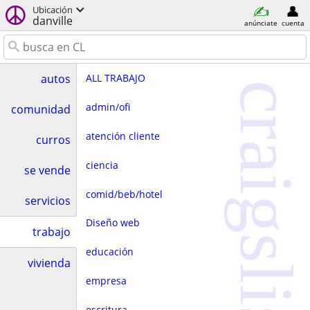
Ubicación
danville
anúnciate
cuenta
ALL TRABAJO
autos
craigslist
admin/ofi
comunidad
atención cliente
curros
ciencia
se vende
comid/beb/hotel
servicios
Diseño web
trabajo
educación
vivienda
empresa
escritura