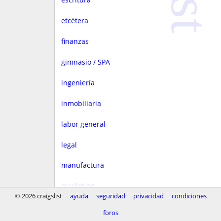
etcétera
finanzas
gimnasio / SPA
ingeniería
inmobiliaria
labor general
legal
manufactura
marketing
© 2026 craigslist
ayuda
seguridad
privacidad
condiciones
medios
foros