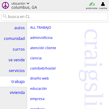
ubicación
columbus, GA
anúnciate
cuenta
ALL TRABAJO
autos
craigslist
admin/oficina
comunidad
atención cliente
curros
ciencia
se vende
com/beb/hostel
servicios
diseño web
trabajo
educación
vivienda
empresa
escritura