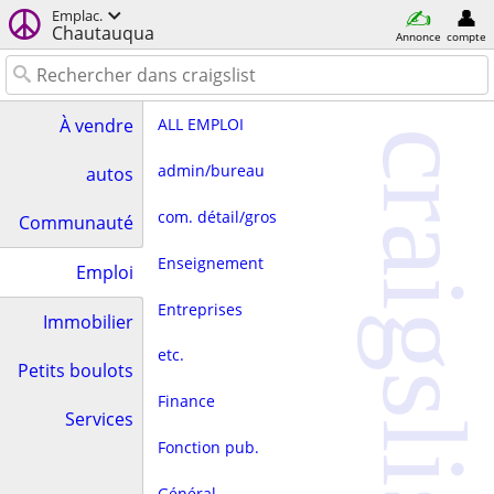
Emplac.
Chautauqua
Annonce
compte
ALL EMPLOI
À vendre
craigslist
admin/bureau
autos
com. détail/gros
Communauté
Enseignement
Emploi
Entreprises
Immobilier
etc.
Petits boulots
Finance
Services
Fonction pub.
Général