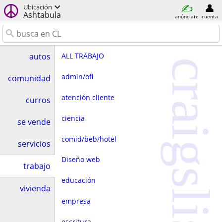
Ubicación
Ashtabula
anúnciate
cuenta
ALL TRABAJO
autos
craigslist
admin/ofi
comunidad
atención cliente
curros
ciencia
se vende
comid/beb/hotel
servicios
Diseño web
trabajo
educación
vivienda
empresa
escritura