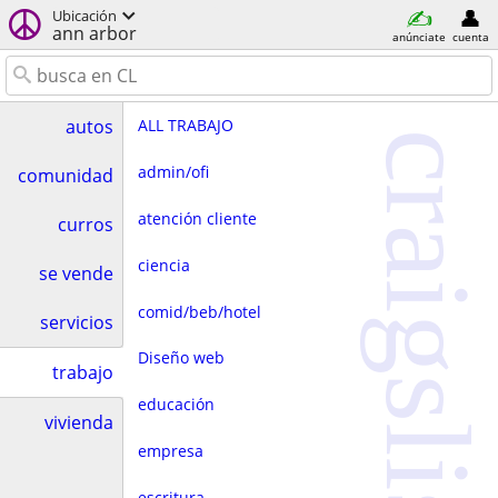
Ubicación
ann arbor
anúnciate
cuenta
ALL TRABAJO
autos
craigslist
admin/ofi
comunidad
atención cliente
curros
ciencia
se vende
comid/beb/hotel
servicios
Diseño web
trabajo
educación
vivienda
empresa
escritura